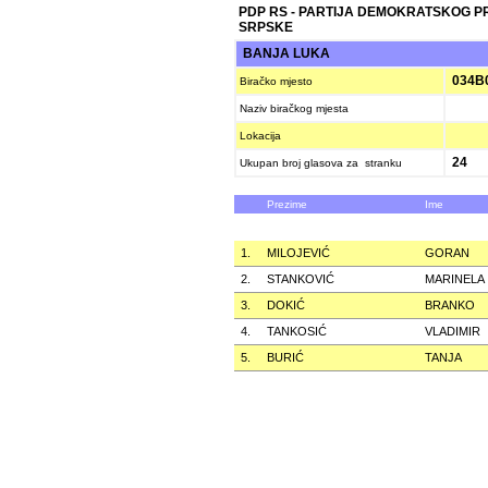
PDP RS - PARTIJA DEMOKRATSKOG 
SRPSKE
BANJA LUKA
034B
Biračko mjesto
Naziv biračkog mjesta
Lokacija
24
Ukupan broj glasova za stranku
Prezime
Ime
1.
MILOJEVIĆ
GORAN
2.
STANKOVIĆ
MARINELA
3.
DOKIĆ
BRANKO
4.
TANKOSIĆ
VLADIMIR
5.
BURIĆ
TANJA