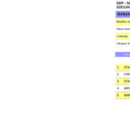
SDP - 
SOCIJA
BANJA
Biračko m
Naziv bir
Lokacija
Ukupan br
Pre
1.
STA
2.
CRN
3.
STA
4.
AR
5.
BA