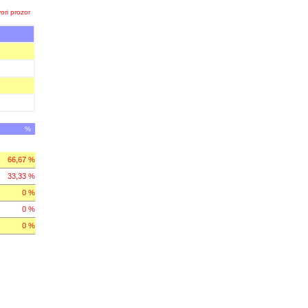
ori prozor
%
66,67 %
33,33 %
0 %
0 %
0 %