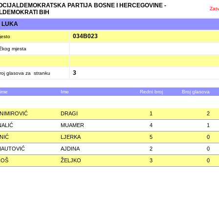
SOCIJALDEMOKRATSKA PARTIJA BOSNE I HERCEGOVINE -
Zatv
LDEMOKRATI BIH
 LUKA
034B023
jesto
ačkog mjesta
3
oj glasova za stranku
zime
Ime
Redni broj
Broj glasova
NIMIROVIĆ
DRAGI
1
2
ALIĆ
MUAMER
4
1
NIĆ
LJERKA
5
0
NAUTOVIĆ
AJDINA
2
0
ROŠ
ŽELJKO
3
0