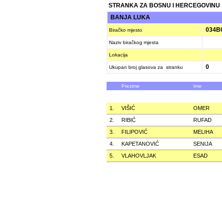
STRANKA ZA BOSNU I HERCEGOVINU
BANJA LUKA
034B
Biračko mjesto
Naziv biračkog mjesta
Lokacija
0
Ukupan broj glasova za stranku
Prezime
Ime
1.
VIŠIĆ
OMER
2.
RIBIĆ
RUFAD
3.
FILIPOVIĆ
MELIHA
4.
KAPETANOVIĆ
SENIJA
5.
VLAHOVLJAK
ESAD