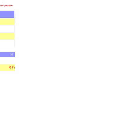
ori prozor
%
0 %