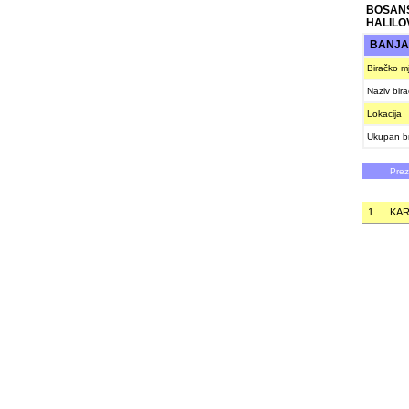
BOSAN
HALILO
BANJA
Biračko m
Naziv bir
Lokacija
Ukupan br
Pre
1.
KAR