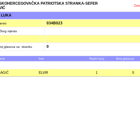
SKOHERCEGOVAČKA PATRIOTSKA STRANKA-SEFER
Zatv
VIĆ
 LUKA
034B023
jesto
ačkog mjesta
0
oj glasova za stranku
zime
Ime
Redni broj
Broj glasova
AGIĆ
ELVIR
1
0