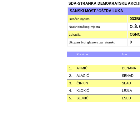
SDA-STRANKA DEMOKRATSKE AKCIJ
SANSKI MOST / OŠTRA LUKA
033B
Biračko mjesto
O. Š.
Naziv biračkog mjesta
OSNO
Lokacija
0
Ukupan broj glasova za stranku
Prezime
Ime
1.
AHMIĆ
ÐENANA
2.
ALAGIĆ
SENAD
3.
ČIRKIN
SEAD
4.
KLOKIĆ
LEJLA
5.
SEJKIĆ
ESED