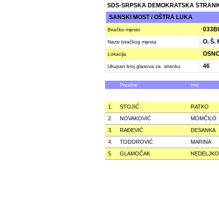
SDS-SRPSKA DEMOKRATSKA STRAN
SANSKI MOST / OŠTRA LUKA
033B
Biračko mjesto
O. Š.
Naziv biračkog mjesta
OSNO
Lokacija
46
Ukupan broj glasova za stranku
Prezime
Ime
1.
STOJIĆ
RATKO
2.
NOVAKOVIĆ
MOMČILO
3.
RAÐEVIĆ
DESANKA
4.
TODOROVIĆ
MARINA
5.
GLAMOČAK
NEDELJKO