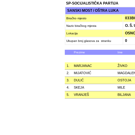
SP-SOCIJALISTIČKA PARTIJA
SANSKI MOST / OŠTRA LUKA
033B
Biračko mjesto
O. Š.
Naziv biračkog mjesta
OSNO
Lokacija
0
Ukupan broj glasova za stranku
Prezime
Ime
1.
MARJANAC
ŽIVKO
2.
MIJATOVIĆ
MAGDALE
3.
DULIĆ
OSTOJA
4.
SKEJA
MILE
5.
VRANJEŠ
BILJANA