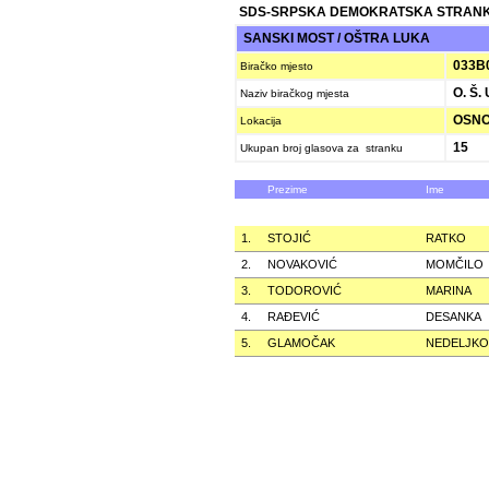
SDS-SRPSKA DEMOKRATSKA STRAN
SANSKI MOST / OŠTRA LUKA
033B
Biračko mjesto
O. Š.
Naziv biračkog mjesta
OSNO
Lokacija
15
Ukupan broj glasova za stranku
Prezime
Ime
1.
STOJIĆ
RATKO
2.
NOVAKOVIĆ
MOMČILO
3.
TODOROVIĆ
MARINA
4.
RAÐEVIĆ
DESANKA
5.
GLAMOČAK
NEDELJKO