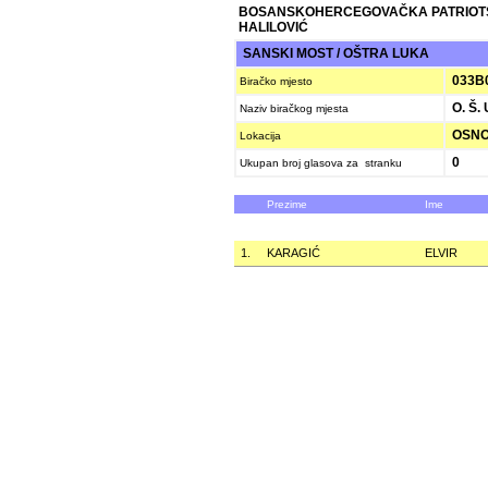
BOSANSKOHERCEGOVAČKA PATRIOT
HALILOVIĆ
SANSKI MOST / OŠTRA LUKA
033B
Biračko mjesto
O. Š.
Naziv biračkog mjesta
OSNO
Lokacija
0
Ukupan broj glasova za stranku
Prezime
Ime
1.
KARAGIĆ
ELVIR