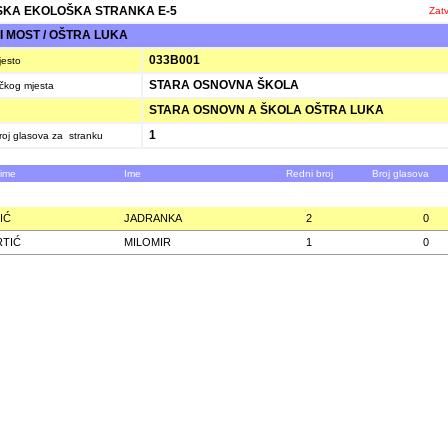
KA EKOLOŠKA STRANKA E-5
Zatv
 MOST / OŠTRA LUKA
033B001
jesto
STARA OSNOVNA ŠKOLA
ačkog mjesta
STARA OSNOVN A ŠKOLA OŠTRA LUKA
1
oj glasova za stranku
zime
Ime
Redni broj
Broj glasova
IĆ
JADRANKA
2
0
TIĆ
MILOMIR
1
0