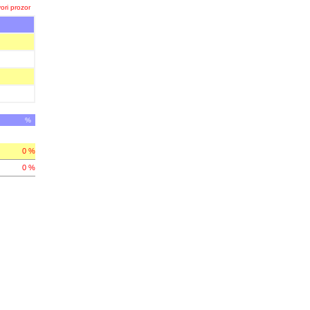
ori prozor
%
0 %
0 %