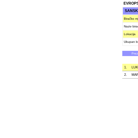
EVROPS
SANSKI
Biračko m
Naziv bir
Lokacija
Ukupan br
Pre
1.
LUK
2.
MAR