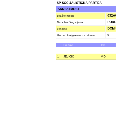
SP-SOCIJALISTIČKA PARTIJA
SANSKI MOST
032A
Biračko mjesto
PODL
Naziv biračkog mjesta
DOM 
Lokacija
9
Ukupan broj glasova za stranku
Prezime
Ime
1.
JELIČIĆ
VID