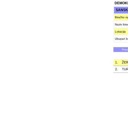
DEMOKR
SANSK
Biračko m
Naziv bir
Lokacija
Ukupan br
Pre
1.
ŽER
2.
TUR