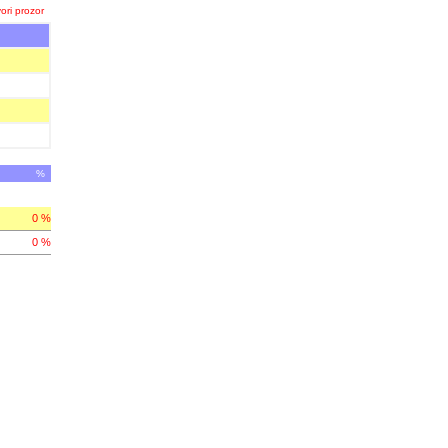
ori prozor
%
0 %
0 %