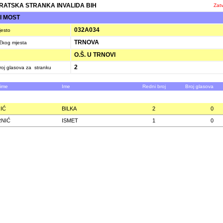
ATSKA STRANKA INVALIDA BIH
Zatv
I MOST
032A034
jesto
TRNOVA
ačkog mjesta
O.Š. U TRNOVI
2
oj glasova za stranku
zime
Ime
Redni broj
Broj glasova
IĆ
BILKA
2
0
NIĆ
ISMET
1
0