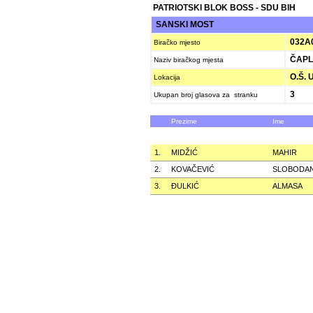
PATRIOTSKI BLOK BOSS - SDU BIH
SANSKI MOST
032A
Biračko mjesto
ČAPL
Naziv biračkog mjesta
O.Š. 
Lokacija
3
Ukupan broj glasova za stranku
Prezime
Ime
1.
MIDŽIĆ
MAHIR
2.
KOVAČEVIĆ
SLOBODA
3.
ÐULKIĆ
ALMASA