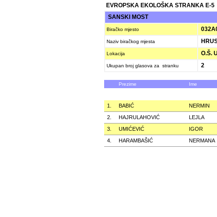
EVROPSKA EKOLOŠKA STRANKA E-5
SANSKI MOST
032A
Biračko mjesto
HRUS
Naziv biračkog mjesta
O.Š. 
Lokacija
2
Ukupan broj glasova za stranku
Prezime
Ime
1.
BABIĆ
NERMIN
2.
HAJRULAHOVIĆ
LEJLA
3.
UMIĆEVIĆ
IGOR
4.
HARAMBAŠIĆ
NERMANA