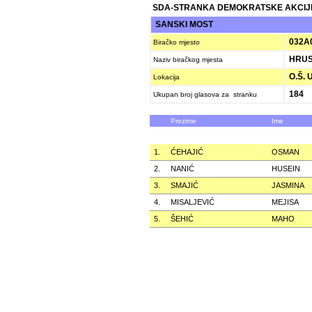
SDA-STRANKA DEMOKRATSKE AKCIJ
SANSKI MOST
032A
Biračko mjesto
HRUS
Naziv biračkog mjesta
O.Š. 
Lokacija
184
Ukupan broj glasova za stranku
Prezime
Ime
1.
ĆEHAJIĆ
OSMAN
2.
NANIĆ
HUSEIN
3.
SMAJIĆ
JASMINA
4.
MISALJEVIĆ
MEJISA
5.
ŠEHIĆ
MAHO