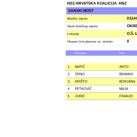
HDZ-HRVATSKA KOALICIJA -HNZ
SANSKI MOST
032A
Biračko mjesto
OKR
Naziv biračkog mjesta
O.Š. 
Lokacija
0
Ukupan broj glasova za stranku
Prezime
Ime
1.
MATIĆ
ANTO
2.
ZRNO
BRANKO
3.
KRIŠTO
BORJANA
4.
PETKOVIĆ
MAJA
5.
JURIĆ
FRANJO