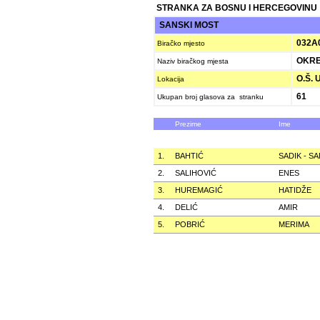
STRANKA ZA BOSNU I HERCEGOVINU
SANSKI MOST
032A
Biračko mjesto
OKR
Naziv biračkog mjesta
O.Š. 
Lokacija
61
Ukupan broj glasova za stranku
Prezime
Ime
1.
BAHTIĆ
SADIK - S
2.
SALIHOVIĆ
ENES
3.
HUREMAGIĆ
HATIDŽE
4.
DELIĆ
AMIR
5.
POBRIĆ
MERIMA