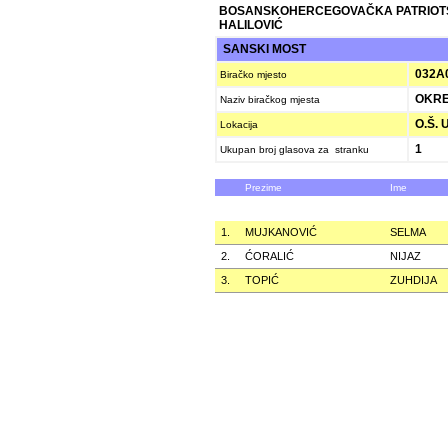
BOSANSKOHERCEGOVAČKA PATRIOT
HALILOVIĆ
SANSKI MOST
032A
Biračko mjesto
OKR
Naziv biračkog mjesta
O.Š. 
Lokacija
1
Ukupan broj glasova za stranku
Prezime
Ime
1.
MUJKANOVIĆ
SELMA
2.
ĆORALIĆ
NIJAZ
3.
TOPIĆ
ZUHDIJA