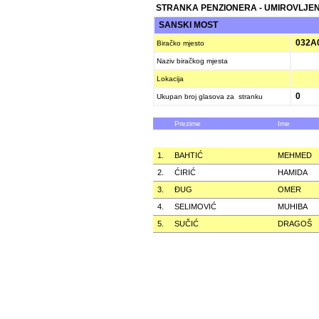
STRANKA PENZIONERA - UMIROVLJEN
SANSKI MOST
032A
Biračko mjesto
Naziv biračkog mjesta
Lokacija
0
Ukupan broj glasova za stranku
Prezime
Ime
1.
BAHTIĆ
MEHMED
2.
ĆIRIĆ
HAMIDA
3.
ÐUG
OMER
4.
SELIMOVIĆ
MUHIBA
5.
SUČIĆ
DRAGOŠ