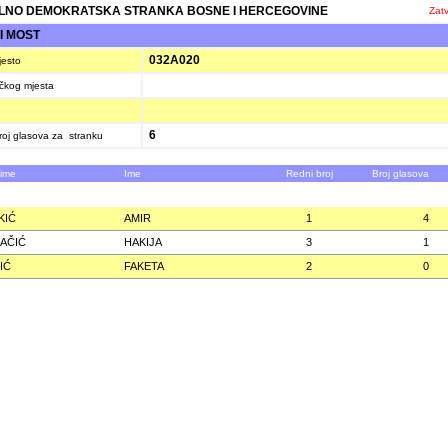
LNO DEMOKRATSKA STRANKA BOSNE I HERCEGOVINE
Zatv
I MOST
032A020
jesto
ačkog mjesta
6
oj glasova za stranku
zime
Ime
Redni broj
Broj glasova
KIĆ
AMIR
1
4
AČIĆ
HAKIJA
3
1
IĆ
FAKETA
2
0