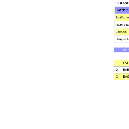
LIBERA
SANSK
Biračko m
Naziv bir
Lokacija
Ukupan br
Pre
1.
FAT
2.
BAB
3.
BAŠ