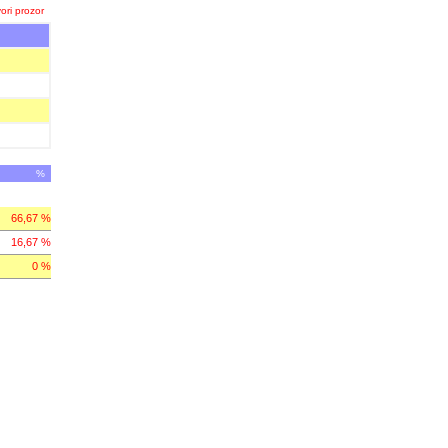
ori prozor
%
66,67 %
16,67 %
0 %