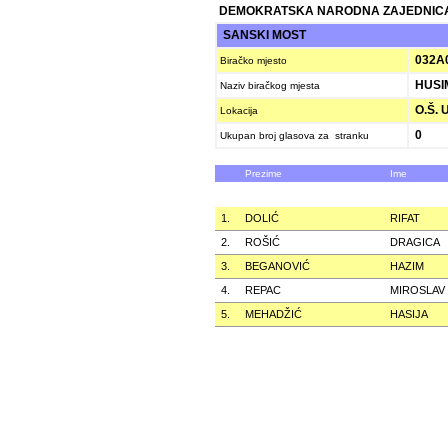
DEMOKRATSKA NARODNA ZAJEDNICA
SANSKI MOST
032A
Biračko mjesto
HUSI
Naziv biračkog mjesta
O.Š. 
Lokacija
0
Ukupan broj glasova za stranku
Prezime
Ime
1.
DOLIĆ
RIFAT
2.
ROŠIĆ
DRAGICA
3.
BEGANOVIĆ
HAZIM
4.
REPAC
MIROSLAV
5.
MEHADŽIĆ
HASIJA