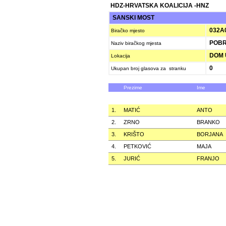
HDZ-HRVATSKA KOALICIJA -HNZ
SANSKI MOST
032A
Biračko mjesto
POBR
Naziv biračkog mjesta
DOM 
Lokacija
0
Ukupan broj glasova za stranku
Prezime
Ime
1.
MATIĆ
ANTO
2.
ZRNO
BRANKO
3.
KRIŠTO
BORJANA
4.
PETKOVIĆ
MAJA
5.
JURIĆ
FRANJO