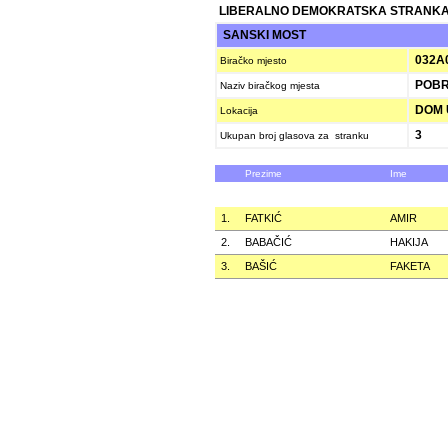
LIBERALNO DEMOKRATSKA STRANKA
SANSKI MOST
032A
Biračko mjesto
POBR
Naziv biračkog mjesta
DOM 
Lokacija
3
Ukupan broj glasova za stranku
Prezime
Ime
1.
FATKIĆ
AMIR
2.
BABAČIĆ
HAKIJA
3.
BAŠIĆ
FAKETA