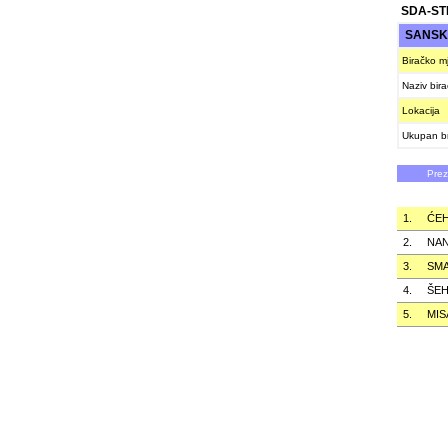
SDA-ST
SANSK
Biračko m
Naziv bir
Lokacija
Ukupan br
Pre
1.
ĆEH
2.
NAN
3.
SMA
4.
ŠEH
5.
MIS