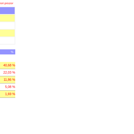
ori prozor
%
40,68 %
22,03 %
11,86 %
5,08 %
1,69 %