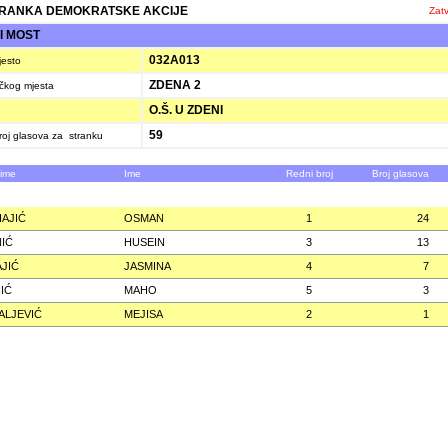
RANKA DEMOKRATSKE AKCIJE
Zatv
I MOST
032A013
jesto
ZDENA 2
ačkog mjesta
O.Š. U ZDENI
59
oj glasova za stranku
zime
Ime
Redni broj
Broj glasova
AJIĆ
OSMAN
1
24
IĆ
HUSEIN
3
13
JIĆ
JASMINA
4
7
IĆ
MAHO
5
3
ALJEVIĆ
MEJISA
2
1