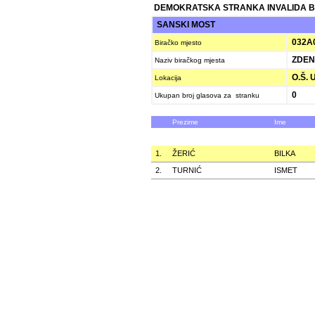
DEMOKRATSKA STRANKA INVALIDA B
SANSKI MOST
032A
Biračko mjesto
ZDEN
Naziv biračkog mjesta
O.Š. 
Lokacija
0
Ukupan broj glasova za stranku
Prezime
Ime
1.
ŽERIĆ
BILKA
2.
TURNIĆ
ISMET