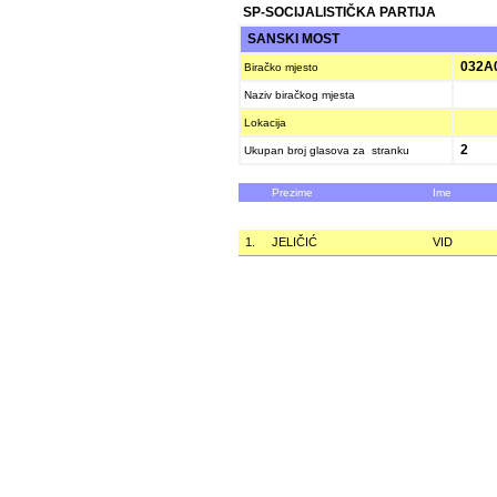
SP-SOCIJALISTIČKA PARTIJA
SANSKI MOST
032A
Biračko mjesto
Naziv biračkog mjesta
Lokacija
2
Ukupan broj glasova za stranku
Prezime
Ime
1.
JELIČIĆ
VID