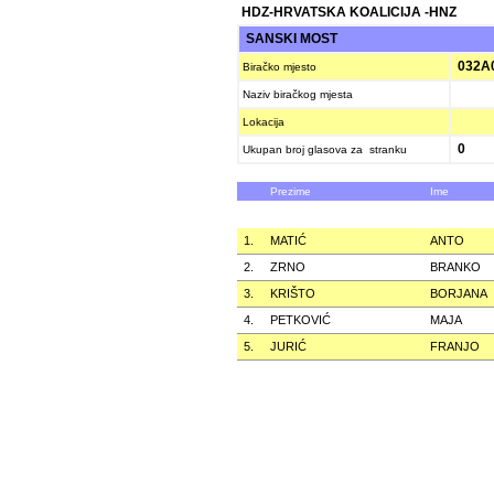
HDZ-HRVATSKA KOALICIJA -HNZ
SANSKI MOST
032A
Biračko mjesto
Naziv biračkog mjesta
Lokacija
0
Ukupan broj glasova za stranku
Prezime
Ime
1.
MATIĆ
ANTO
2.
ZRNO
BRANKO
3.
KRIŠTO
BORJANA
4.
PETKOVIĆ
MAJA
5.
JURIĆ
FRANJO