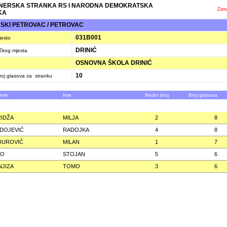
NERSKA STRANKA RS I NARODNA DEMOKRATSKA
Zatv
KA
KI PETROVAC / PETROVAC
031B001
jesto
DRINIĆ
ačkog mjesta
OSNOVNA ŠKOLA DRINIĆ
10
oj glasova za stranku
zime
Ime
Redni broj
Broj glasova
IDŽA
MILJA
2
8
DOJEVIĆ
RADOJKA
4
8
DUROVIĆ
MILAN
1
7
TO
STOJAN
5
6
JIZA
TOMO
3
6