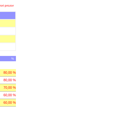
ori prozor
%
80,00 %
80,00 %
70,00 %
60,00 %
60,00 %