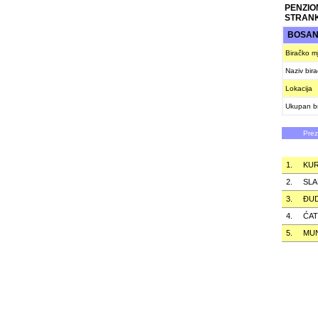
PENZIO
STRAN
BOSANS
Biračko m
Naziv bir
Lokacija
Ukupan br
Pre
1.
KUR
2.
SLA
3.
ÐU
4.
ĆA
5.
MUN