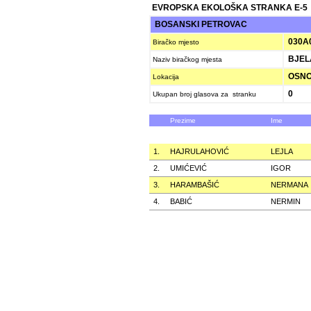
EVROPSKA EKOLOŠKA STRANKA E-5
BOSANSKI PETROVAC
030A
Biračko mjesto
BJEL
Naziv biračkog mjesta
OSNO
Lokacija
0
Ukupan broj glasova za stranku
Prezime
Ime
1.
HAJRULAHOVIĆ
LEJLA
2.
UMIĆEVIĆ
IGOR
3.
HARAMBAŠIĆ
NERMANA
4.
BABIĆ
NERMIN