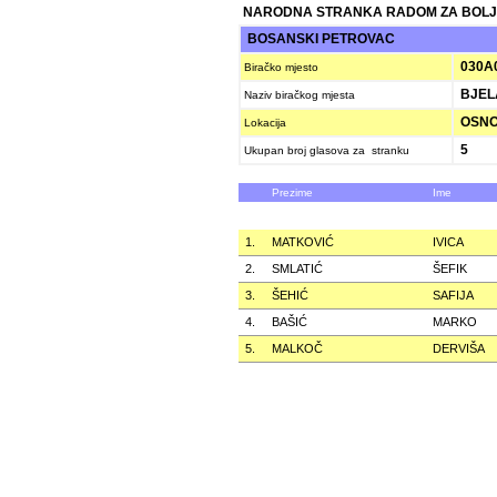
NARODNA STRANKA RADOM ZA BOLJ
BOSANSKI PETROVAC
030A
Biračko mjesto
BJEL
Naziv biračkog mjesta
OSNO
Lokacija
5
Ukupan broj glasova za stranku
Prezime
Ime
1.
MATKOVIĆ
IVICA
2.
SMLATIĆ
ŠEFIK
3.
ŠEHIĆ
SAFIJA
4.
BAŠIĆ
MARKO
5.
MALKOČ
DERVIŠA