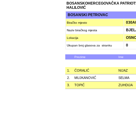
BOSANSKOHERCEGOVAČKA PATRIOT
HALILOVIĆ
BOSANSKI PETROVAC
030A
Biračko mjesto
BJEL
Naziv biračkog mjesta
OSNO
Lokacija
0
Ukupan broj glasova za stranku
Prezime
Ime
1.
ĆORALIĆ
NIJAZ
2.
MUJKANOVIĆ
SELMA
3.
TOPIĆ
ZUHDIJA