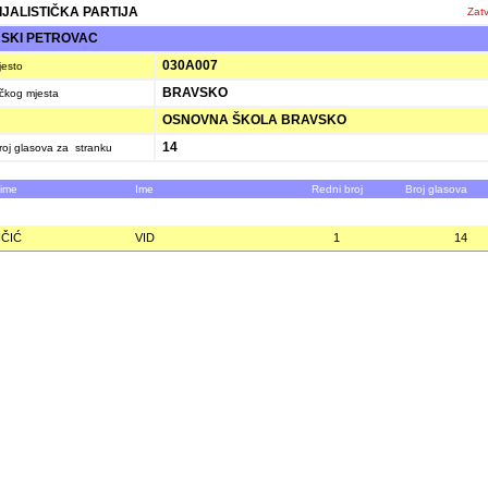
IJALISTIČKA PARTIJA
Zatv
SKI PETROVAC
030A007
jesto
BRAVSKO
ačkog mjesta
OSNOVNA ŠKOLA BRAVSKO
14
oj glasova za stranku
zime
Ime
Redni broj
Broj glasova
IČIĆ
VID
1
14