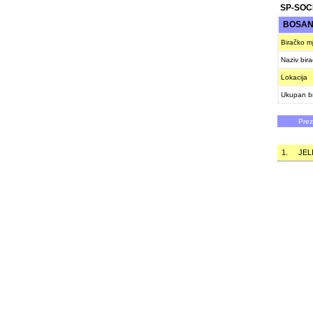
SP-SOC
BOSAN
Biračko m
Naziv bir
Lokacija
Ukupan br
Pre
1.
JEL