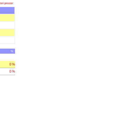
ori prozor
%
0 %
0 %