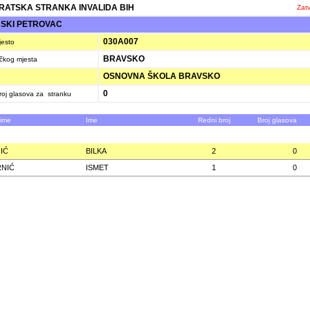
ATSKA STRANKA INVALIDA BIH
Zatv
SKI PETROVAC
030A007
jesto
BRAVSKO
ačkog mjesta
OSNOVNA ŠKOLA BRAVSKO
0
oj glasova za stranku
zime
Ime
Redni broj
Broj glasova
IĆ
BILKA
2
0
NIĆ
ISMET
1
0