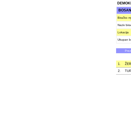
DEMOKR
BOSAN
Biračko m
Naziv bir
Lokacija
Ukupan br
Pre
1.
ŽER
2.
TUR