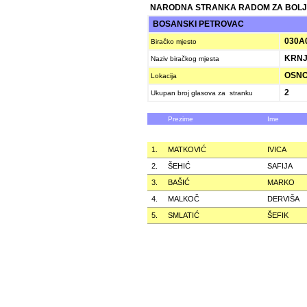
NARODNA STRANKA RADOM ZA BOLJ
BOSANSKI PETROVAC
030A
Biračko mjesto
KRNJ
Naziv biračkog mjesta
OSNO
Lokacija
2
Ukupan broj glasova za stranku
Prezime
Ime
1.
MATKOVIĆ
IVICA
2.
ŠEHIĆ
SAFIJA
3.
BAŠIĆ
MARKO
4.
MALKOČ
DERVIŠA
5.
SMLATIĆ
ŠEFIK