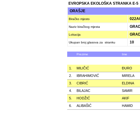
EVROPSKA EKOLOŠKA STRANKA E-5
ORAŠJE
022A
Biračko mjesto
GRAD
Naziv biračkog mjesta
GRADS
Lokacija
10
Ukupan broj glasova za stranku
Prezime
Ime
1.
MILIČIĆ
ÐURO
2.
IBRAHIMOVIĆ
MIRELA
3.
CIBRIĆ
ELDINA
4.
BILAJAC
SAMIR
5.
HODŽIĆ
AKIF
6.
ALIBAŠIĆ
HAMID