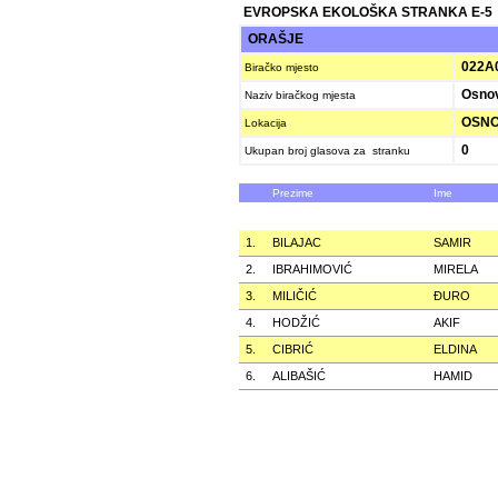
EVROPSKA EKOLOŠKA STRANKA E-5
ORAŠJE
022A
Biračko mjesto
Osnov
Naziv biračkog mjesta
OSNOV
Lokacija
0
Ukupan broj glasova za stranku
Prezime
Ime
1.
BILAJAC
SAMIR
2.
IBRAHIMOVIĆ
MIRELA
3.
MILIČIĆ
ÐURO
4.
HODŽIĆ
AKIF
5.
CIBRIĆ
ELDINA
6.
ALIBAŠIĆ
HAMID