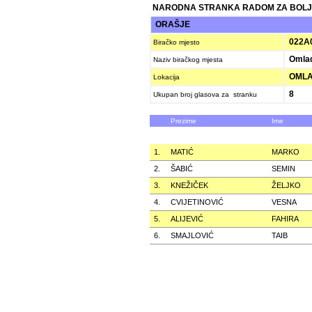
NARODNA STRANKA RADOM ZA BOLJ
ORAŠJE
022A
Biračko mjesto
Omlad
Naziv biračkog mjesta
OMLAD
Lokacija
8
Ukupan broj glasova za stranku
Prezime
Ime
1.
MATIĆ
MARKO
2.
ŠABIĆ
SEMIN
3.
KNEŽIČEK
ŽELJKO
4.
CVIJETINOVIĆ
VESNA
5.
ALIJEVIĆ
FAHIRA
6.
SMAJLOVIĆ
TAIB