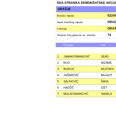
SDA-STRANKA DEMOKRATSKE AKCIJ
ORAŠJE
022A
Biračko mjesto
GRAD
Naziv biračkog mjesta
ORAŠJ
Lokacija
74
Ukupan broj glasova za stranku
Prezime
Ime
1.
JAMAKOSMANOVIĆ
SEAD
2.
ÐUG
NIZAMA
3.
BURGIĆ
MUSTAFA
4.
JAŠAREVIĆ
BAJAZIT
5.
SALIHOVIĆ
ŠAHA
6.
HADŽIĆ
IZET
7.
MULAOSMANOVIĆ
SANELA