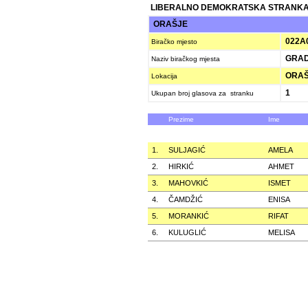
LIBERALNO DEMOKRATSKA STRANKA
ORAŠJE
022A
Biračko mjesto
GRADS
Naziv biračkog mjesta
ORAŠJ
Lokacija
1
Ukupan broj glasova za stranku
Prezime
Ime
1.
SULJAGIĆ
AMELA
2.
HIRKIĆ
AHMET
3.
MAHOVKIĆ
ISMET
4.
ČAMDŽIĆ
ENISA
5.
MORANKIĆ
RIFAT
6.
KULUGLIĆ
MELISA