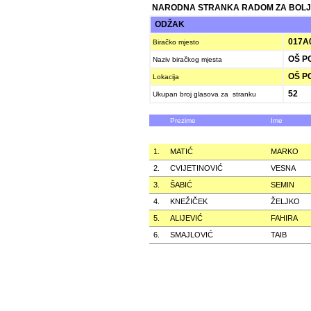
NARODNA STRANKA RADOM ZA BOLJ
ODŽAK
017A
Biračko mjesto
OŠ PO
Naziv biračkog mjesta
OŠ P
Lokacija
52
Ukupan broj glasova za stranku
Prezime
Ime
1.
MATIĆ
MARKO
2.
CVIJETINOVIĆ
VESNA
3.
ŠABIĆ
SEMIN
4.
KNEŽIČEK
ŽELJKO
5.
ALIJEVIĆ
FAHIRA
6.
SMAJLOVIĆ
TAIB