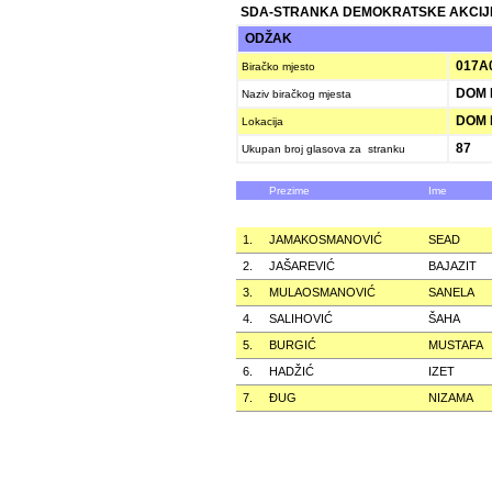
SDA-STRANKA DEMOKRATSKE AKCIJ
ODŽAK
017A
Biračko mjesto
DOM 
Naziv biračkog mjesta
DOM 
Lokacija
87
Ukupan broj glasova za stranku
Prezime
Ime
1.
JAMAKOSMANOVIĆ
SEAD
2.
JAŠAREVIĆ
BAJAZIT
3.
MULAOSMANOVIĆ
SANELA
4.
SALIHOVIĆ
ŠAHA
5.
BURGIĆ
MUSTAFA
6.
HADŽIĆ
IZET
7.
ÐUG
NIZAMA