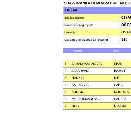
SDA-STRANKA DEMOKRATSKE AKCIJ
ODŽAK
017A
Biračko mjesto
OŠ PA
Naziv biračkog mjesta
OŠ P
Lokacija
310
Ukupan broj glasova za stranku
Prezime
Ime
1.
JAMAKOSMANOVIĆ
SEAD
2.
JAŠAREVIĆ
BAJAZIT
3.
HADŽIĆ
IZET
4.
SALIHOVIĆ
ŠAHA
5.
BURGIĆ
MUSTAFA
6.
MULAOSMANOVIĆ
SANELA
7.
ÐUG
NIZAMA