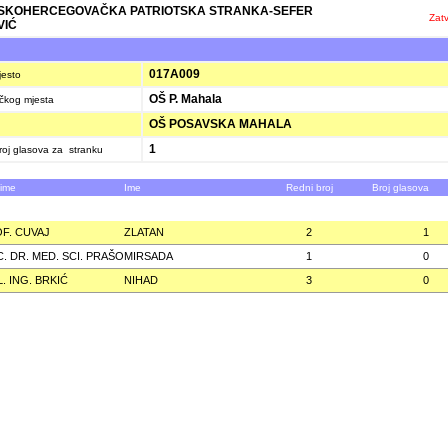
SKOHERCEGOVAČKA PATRIOTSKA STRANKA-SEFER
Zatv
VIĆ
K
017A009
jesto
OŠ P. Mahala
ačkog mjesta
OŠ POSAVSKA MAHALA
1
oj glasova za stranku
zime
Ime
Redni broj
Broj glasova
F. CUVAJ
ZLATAN
2
1
. DR. MED. SCI. PRAŠO
MIRSADA
1
0
L. ING. BRKIĆ
NIHAD
3
0