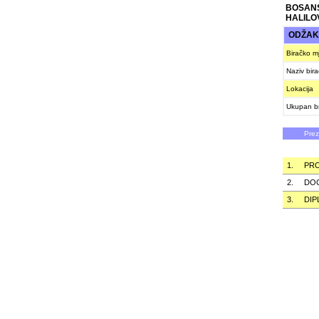
BOSAN
HALILO
ODŽA
Biračko m
Naziv bir
Lokacija
Ukupan br
Pre
1.
PRO
2.
DOC
3.
DIP