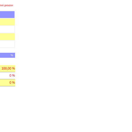
ori prozor
%
100,00 %
0 %
0 %