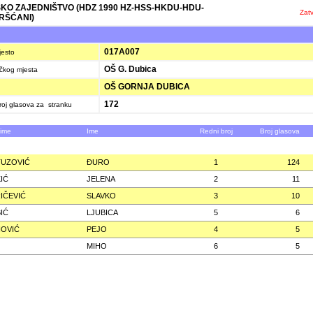
KO ZAJEDNIŠTVO (HDZ 1990 HZ-HSS-HKDU-HDU-
Zatv
RŠĆANI)
K
017A007
jesto
OŠ G. Dubica
ačkog mjesta
OŠ GORNJA DUBICA
172
oj glasova za stranku
zime
Ime
Redni broj
Broj glasova
TUZOVIĆ
ÐURO
1
124
KIĆ
JELENA
2
11
IČEVIĆ
SLAVKO
3
10
IĆ
LJUBICA
5
6
OVIĆ
PEJO
4
5
MIHO
6
5