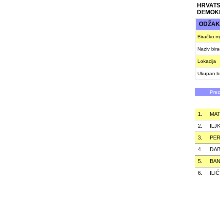
HRVATS
DEMOK
ODŽA
Biračko m
Naziv bir
Lokacija
Ukupan br
Pre
1.
MA
2.
ILJ
3.
PER
4.
DAB
5.
BAN
6.
ILIĆ