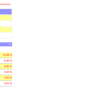
ori prozor
%
72,09 %
6,40 %
5,81 %
3,49 %
2,91 %
2,91 %