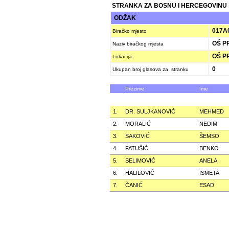
STRANKA ZA BOSNU I HERCEGOVINU
ODŽAK
017A
Biračko mjesto
OŠ P
Naziv biračkog mjesta
OŠ P
Lokacija
0
Ukupan broj glasova za stranku
Prezime
Ime
1.
DR. SULJKANOVIĆ
MEHMED
2.
MORALIĆ
NEDIM
3.
SAKOVIĆ
ŠEMSO
4.
FATUŠIĆ
BENKO
5.
SELIMOVIĆ
ANELA
6.
HALILOVIĆ
ISMETA
7.
ČANIĆ
ESAD