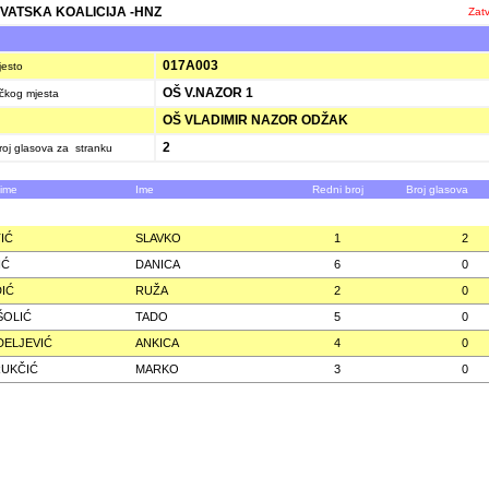
VATSKA KOALICIJA -HNZ
Zatv
K
017A003
jesto
OŠ V.NAZOR 1
ačkog mjesta
OŠ VLADIMIR NAZOR ODŽAK
2
oj glasova za stranku
zime
Ime
Redni broj
Broj glasova
IĆ
SLAVKO
1
2
IĆ
DANICA
6
0
IĆ
RUŽA
2
0
ŠOLIĆ
TADO
5
0
ELJEVIĆ
ANKICA
4
0
UKČIĆ
MARKO
3
0