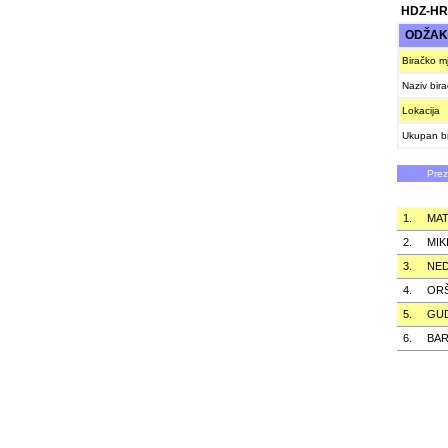
HDZ-HR
ODŽA
Biračko m
Naziv bir
Lokacija
Ukupan br
Pre
1.
MAT
2.
MIK
3.
NED
4.
OR
5.
GUD
6.
BAR