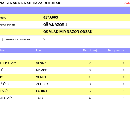
A STRANKA RADOM ZA BOLJITAK
Zatv
K
017A003
jesto
OŠ V.NAZOR 1
ačkog mjesta
OŠ VLADIMIR NAZOR ODŽAK
5
oj glasova za stranku
zime
Ime
Redni broj
Broj glasova
JETINOVIĆ
VESNA
2
1
IĆ
MARKO
6
1
IĆ
SEMIN
1
1
ŽIČEK
ŽELJKO
3
1
JEVIĆ
FAHIRA
5
0
JLOVIĆ
TAIB
4
0