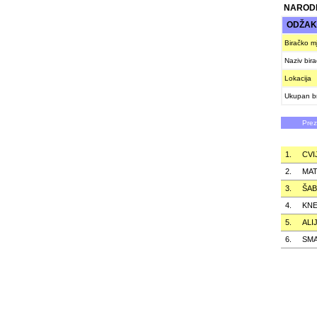
NARODN
ODŽA
Biračko m
Naziv bir
Lokacija
Ukupan br
Pre
1.
CVI
2.
MAT
3.
ŠAB
4.
KNE
5.
ALI
6.
SMA