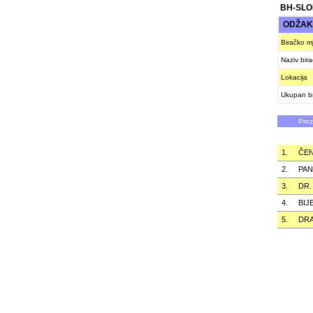
BH-SLO
ODŽA
Biračko m
Naziv bir
Lokacija
Ukupan br
Pre
1.
ČE
2.
PAN
3.
DR.
4.
BIJ
5.
DR