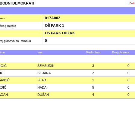
BODNI DEMOKRATI
Zatv
K
017A002
jesto
OŠ PARK 1
ačkog mjesta
OŠ PARK ODŽAK
0
oj glasova za stranku
zime
Ime
Redni broj
Broj glasova
NGIĆ
ŠEMSUDIN
3
0
IĆ
BILJANA
2
0
 AVDIĆ
SEAD
1
0
EDIĆ
NADA
5
0
AGAN
DUŠAN
4
0