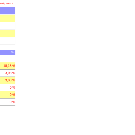
ori prozor
%
18,18 %
3,03 %
3,03 %
0 %
0 %
0 %