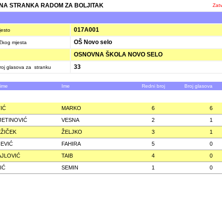
A STRANKA RADOM ZA BOLJITAK
Zatv
K
017A001
jesto
OŠ Novo selo
ačkog mjesta
OSNOVNA ŠKOLA NOVO SELO
33
oj glasova za stranku
zime
Ime
Redni broj
Broj glasova
IĆ
MARKO
6
6
JETINOVIĆ
VESNA
2
1
ŽIČEK
ŽELJKO
3
1
JEVIĆ
FAHIRA
5
0
JLOVIĆ
TAIB
4
0
IĆ
SEMIN
1
0