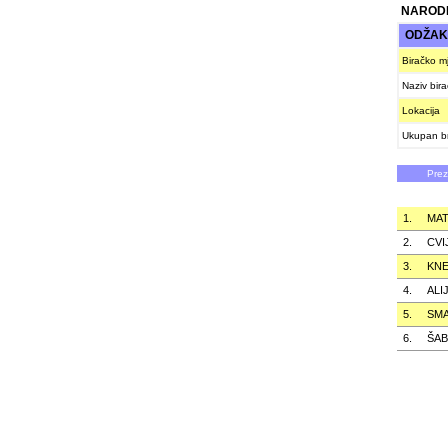
NARODN
ODŽA
Biračko m
Naziv bir
Lokacija
Ukupan br
Pre
1.
MAT
2.
CVI
3.
KNE
4.
ALI
5.
SMA
6.
ŠAB