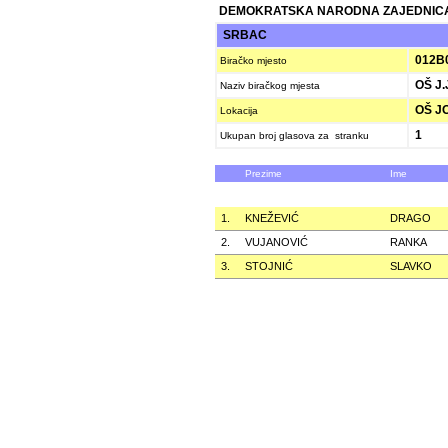
DEMOKRATSKA NARODNA ZAJEDNICA
SRBAC
012B
Biračko mjesto
OŠ J.
Naziv biračkog mjesta
OŠ JO
Lokacija
1
Ukupan broj glasova za stranku
Prezime
Ime
1.
KNEŽEVIĆ
DRAGO
2.
VUJANOVIĆ
RANKA
3.
STOJNIĆ
SLAVKO